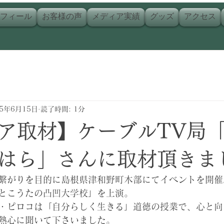
フィール
お客様の声
メディア実績
グッズ
アクセス
25年6月15日
読了時間: 1分
ア取材】ケーブルTV局
はら」さんに取材頂きま
繋がりを目的に島根県津和野町木部にてイベントを開催
とこうたの凸凹大学校」を上演。
・ピロコは「自分らしく生きる」道徳の授業で、心と向
熱心に聞いて下さいました。