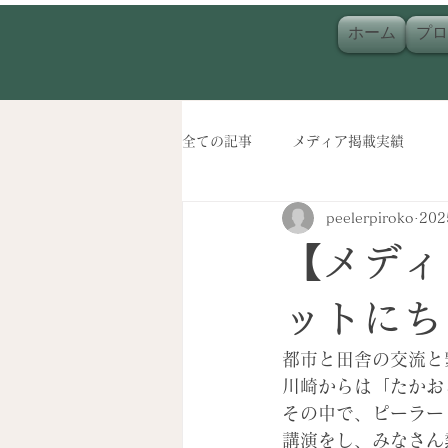
ホーム
プロ
全ての記事
メディア掲載実績
peelerpiroko
20
【メディ
ットにち
都市と田舎の交流と
川崎からは「たかお
その中で、ピーラー
講演をし、みなさん