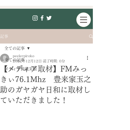
記事
全ての記事
peelerpiroko
全ての記事
2022年12月12日
読了時間: 0分
【メディア取材】FMみっ
メディア掲載実績
きぃ76.1Mhz 豊来家玉之
助のガヤガヤ日和に取材し
ていただきました！