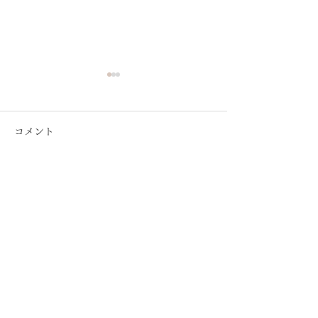
コメント
コメントを追加…
【メディア】TOKYO854
【メディア取材
くるめラにて「ピーラ
TOKYO854 
ー・ピロコの人生クリニ
リッジ」ゲスト
ック～心の栄養補給～」
番組開始！
プライバシーポリシー